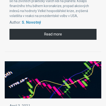
se na životech prakticky všech lidí na planetě. Kolaps
finančního trhu během koronakrize, propad akciových
indexů na hodnoty Velké hospodářské krize, zvýšená
volatilita v reakci na prezidentské volby v USA,
protikoronovou vakcínu a makroekonomické změny – to
Author:
S. Novotný
všechno představuje pro ostřílené spekulanty důvod blíže
studovat novinky a vyhledávat nová aktiva pro
Read more
diverzifikaci.
April 3, 2021