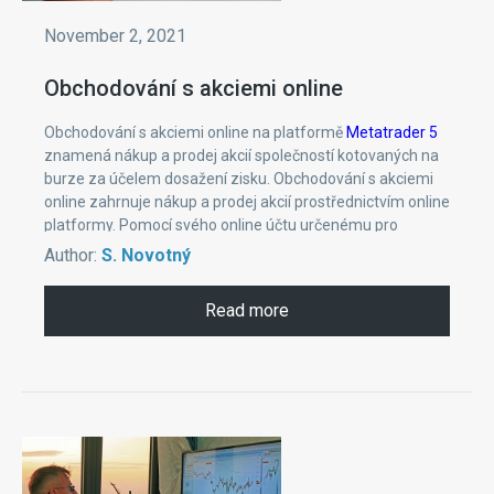
November 2, 2021
Obchodování s akciemi online
Obchodování s akciemi online na platformě
Metatrader 5
znamená nákup a prodej akcií společností kotovaných na
burze za účelem dosažení zisku. Obchodování s akciemi
online zahrnuje nákup a prodej akcií prostřednictvím online
platformy. Pomocí svého online účtu určenému pro
obchodování s akciemi můžete snadno a rychle nakupovat
Author:
S. Novotný
nebo prodávat akcie, podílové fondy, dluhopisy a další
cenné papíry, aniž byste potřebovali zprostředkujícího
Read more
makléře nebo agenta.